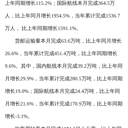
上年同期增长115.2%；国际航线本月完成364.5万
人，比上年同月增长1954.5%，当年累计完成1536.7
万人， 比上年同期增长1591.1%。
货邮运输量本月完成63.6万吨，比上年同月增长
26.6%，当年累计完成451.4万吨，比上年同期增长
9.6%。其中，国内航线本月完成39.2万吨，比上年同
月增长29.9%，当年累计完成280.5万吨，比上年同期
增长19.0%；国际航线本月完成24.4万吨，比上年同
月增长21.6%，当年累计完成170.9万吨，比上年同期
增长-3.1%。