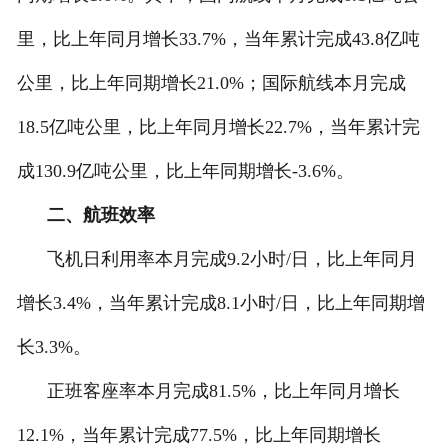
里，比上年同月增长33.7%，当年累计完成43.8亿吨
公里，比上年同期增长21.0%；国际航线本月完成
18.5亿吨公里，比上年同月增长22.7%，当年累计完
成130.9亿吨公里，比上年同期增长-3.6%。
二、航班效率
飞机日利用率本月完成9.2小时/日，比上年同月
增长3.4%，当年累计完成8.1小时/日，比上年同期增
长3.3%。
正班客座率本月完成81.5%，比上年同月增长
12.1%，当年累计完成77.5%，比上年同期增长