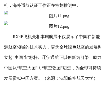
机，海外适航认证工作正在筹划推进中。
RX4E飞机亮相本届航展不仅展示了中国在新能
源航空领域的技术实力，更为全球绿色航空的发展树
立起“中国造”标杆。辽宁通航正以创新为引擎，助力
中国从“航空大国”向“航空强国”迈进，为全球可持续
发展贡献中国方案。（来源：沈阳航空航天大学）