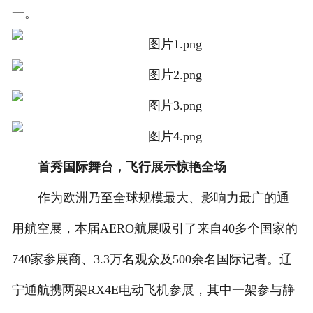
一。
首秀国际舞台，飞行展示惊艳全场
作为欧洲乃至全球规模最大、影响力最广的通
用航空展，本届AERO航展吸引了来自40多个国家的
740家参展商、3.3万名观众及500余名国际记者。辽
宁通航携两架RX4E电动飞机参展，其中一架参与静