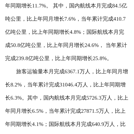
年同期增长11.7%。 其中，国内航线本月完成84.5亿
吨公里，比上年同月增长7.6%，当年累计完成410.7
亿吨公里，比上年同期增长4.8%；国际航线本月完
成50.8亿吨公里，比上年同月增长24.6%， 当年累计
完成239.8亿吨公里，比上年同期增长25.8%。
旅客运输量本月完成6367.1万人，比上年同月增
长8.2%，当年累计完成31046.4万人，比上年同期增
长6.3%。其中，国内航线本月完成5726.3万人，比上
年同月增长6.5%，当年累计完成27871.5万人，比上
年同期增长4.1%；国际航线本月完成640.9万人，比