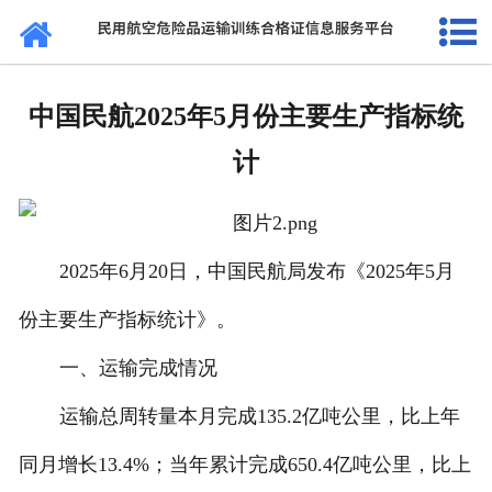
网站首页
通知公告
中国民航2025年5月份主要生产指标统
法规标准
计
证书查询
考核站点
2025年6月20日，中国民航局发布《2025年5月
民航要闻
份主要生产指标统计》。
关于我们
一、运输完成情况
运输总周转量本月完成135.2亿吨公里，比上年
同月增长13.4%；当年累计完成650.4亿吨公里，比上