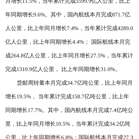
月增长11.5%，当年累计完成5599.9亿人公里，比上
年同期增长9.6%。其中，国内航线本月完成871.7亿
人公里，比上年同月增长7.4%，当年累计完成4289.0
亿人公里，比上年同期增长4.4%； 国际航线本月完
成264.8亿人公里，比上年同月增长27.5%，当年累计
完成1310.9亿人公里， 比上年同期增长31.0%。
货邮周转量本月完成34.7亿吨公里，比上年同月
增长19.5%， 当年累计完成158.7亿吨公里，比上年
同期增长17.7%。其中，国内航线本月完成7.4亿吨公
里，比上年同月增长10.5%，当年累计完成34.2亿吨
公里，比上年同期增长6.8%；国际航线本月完成27.3