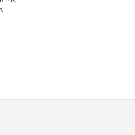
-27R3）
3）