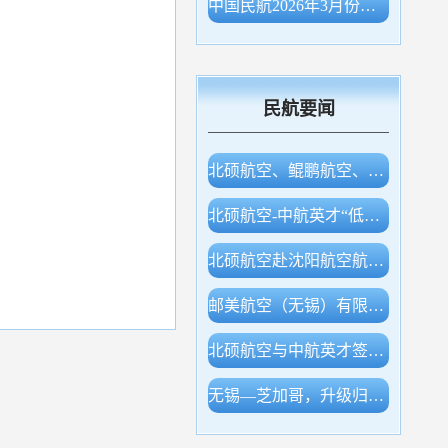
中国民航2026年3月份主要生产指标统计
民航要闻
北硕航空、鲲鹏航空、白鲸航线签约，开展低空产业合作
北硕航空-中航英才“低空经济专业实验室”等同期揭牌
北硕航空赴沈阳航空航天大学调研交流
邮美航空（无锡）有限公司成立！
北硕航空与中航英才签约，开展低空领域多层合作
无锡—芝加哥，升级归来！