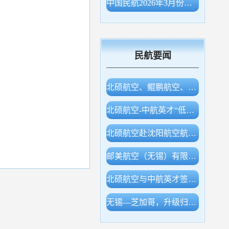
中国民航2026年3月份主要生产指标统计
民航要闻
北硕航空、鲲鹏航空、白鲸航线签约，开展低空产业合作
北硕航空-中航英才“低空经济专业实验室”等同期揭牌
北硕航空赴沈阳航空航天大学调研交流
邮美航空（无锡）有限公司成立！
北硕航空与中航英才签约，开展低空领域多层合作
无锡—芝加哥，升级归来！