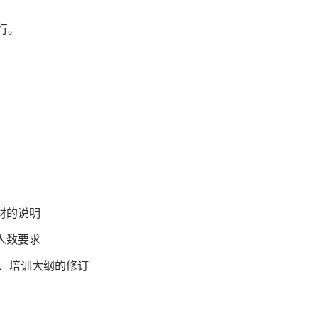
施行。
材的说明
人数要求
八、培训大纲的修订