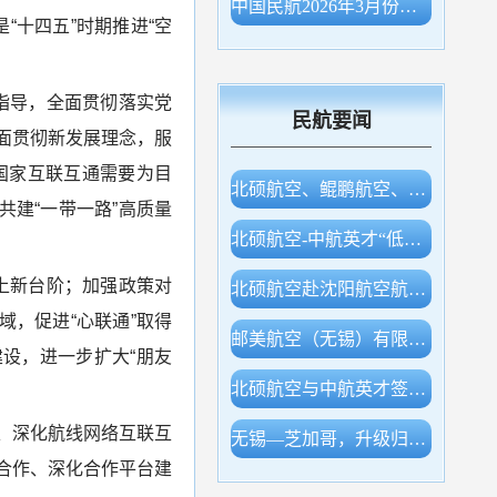
中国民航2026年3月份主要生产指标统计
十四五”时期推进“空
指导，全面贯彻落实党
民航要闻
面贯彻新发展理念，服
国家互联互通需要为目
北硕航空、鲲鹏航空、白鲸航线签约，开展低空产业合作
建“一带一路”高质量
北硕航空-中航英才“低空经济专业实验室”等同期揭牌
上新台阶；加强政策对
北硕航空赴沈阳航空航天大学调研交流
，促进“心联通”取得
邮美航空（无锡）有限公司成立！
设，进一步扩大“朋友
北硕航空与中航英才签约，开展低空领域多层合作
、深化航线网络互联互
无锡—芝加哥，升级归来！
合作、深化合作平台建