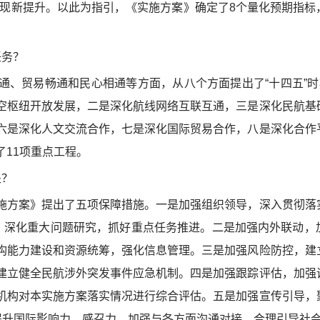
实现新提升。以此为指引，《实施方案》确定了8个量化预期指标
务？
贸易畅通和民心相通等方面，从八个方面提出了“十四五”时期
空枢纽开放发展，二是深化航线网络互联互通，三是深化民航基
六是深化人文交流合作，七是深化国际贸易合作，八是深化合作
11项重点工程。
处？
方案》提出了五项保障措施。一是加强组织领导，深入贯彻落
理，深化重大问题研究，抓好重点任务推进。二是加强内外联动，
构能力建设和资源统筹，强化信息管理。三是加强风险防控，建
建立健全民航涉外突发事件应急机制。四是加强跟踪评估，加强
机构对本实施方案落实情况进行综合评估。五是加强宣传引导，
续提升国际影响力、感召力，加强与各方面沟通对接，合理引导社