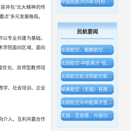
中国民航2026年3月份主要生产指标统计
兼容并包”北大精神的传
重点”多元发展格局。
民航要闻
作以专业共建为基础，
术学院面向区域、面向
北硕航空、鲲鹏航空、白鲸航线签约，开展低空产业合作
北硕航空-中航英才“低空经济专业实验室”等同期揭牌
整优化、双师型教师培
北硕航空赴沈阳航空航天大学调研交流
教学、社会培训、企业
邮美航空（无锡）有限公司成立！
北硕航空与中航英才签约，开展低空领域多层合作
无锡—芝加哥，升级归来！
向介入、互利共赢合作